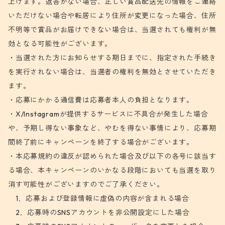
上げます。返答がない場合、正しい賞品配送先の情報をご連絡
いただけない場合や転居により住所が変更になった場合、住所
不明等で賞品がお届けできない場合は、当選されても権利が無
効となる可能性がございます。
・当選された方にお知らせする期日までに、指定された手続き
を実行されない場合は、当選者の権利を無効とさせていただき
ます。
・応募にかかる通信費は応募者本人の負担となります。
・X/Instagramが提供するサービスに不具合が発生した場合
や、予期し得ない事象など、やむを得ない事情により、応募期
間終了前にキャンペーンを終了する場合がございます。
・本応募規約の違反が認められた場合及び以下の各号に該当す
る場合、本キャンペーンのいかなる段階においても当選を取り
消す可能性がございますのでご了承ください。
1．応募および登録情報に虚偽の内容が含まれる場合
2．応募時のSNSアカウントを非公開設定にした場合