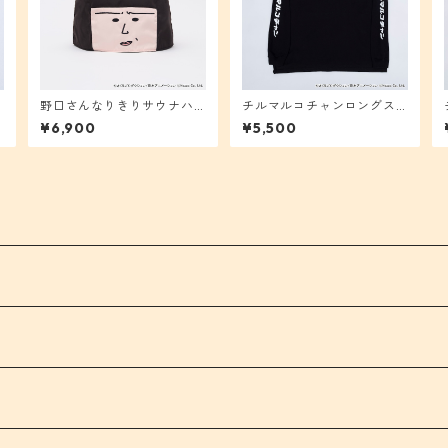
）
野口さんなりきりサウナハ
チルマルコチャンロングス
ット
リーブＴシャツ（黒）
¥6,900
¥5,500