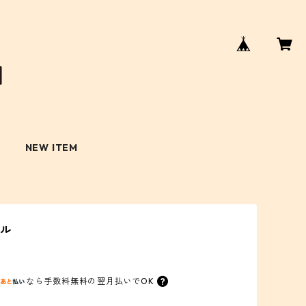
R
NEW ITEM
オル
なら
手数料無料の
翌月払いでOK