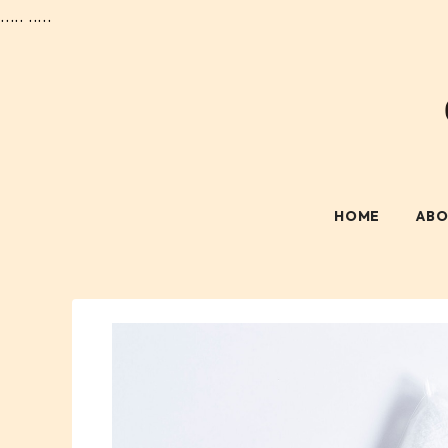
..... .....
HOME
AB