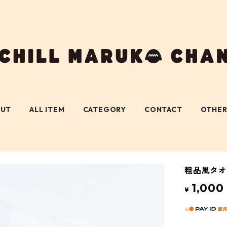
OUT
ALL ITEM
CATEGORY
CONTACT
OTHE
粗品風タ
1,000
¥