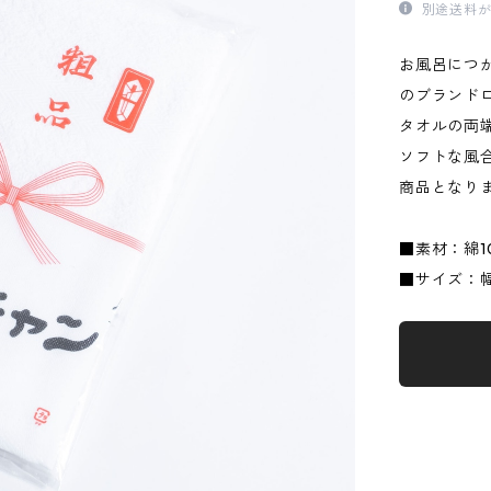
別途送料が
お風呂につかっ
のブランド
タオルの両
ソフトな風
商品となり
■素材：綿1
■サイズ：幅