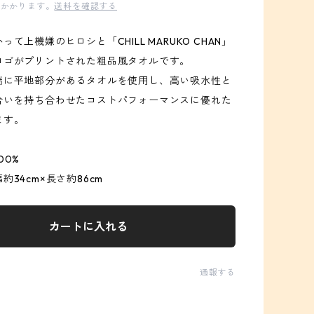
かかります。
送料を確認する
て上機嫌のヒロシと「CHILL MARUKO CHAN」
ロゴがプリントされた粗品風タオルです。
端に平地部分があるタオルを使用し、高い吸水性と
合いを持ち合わせたコストパフォーマンスに優れた
ます。
00%
約34cm×長さ約86cm
カートに入れる
通報する