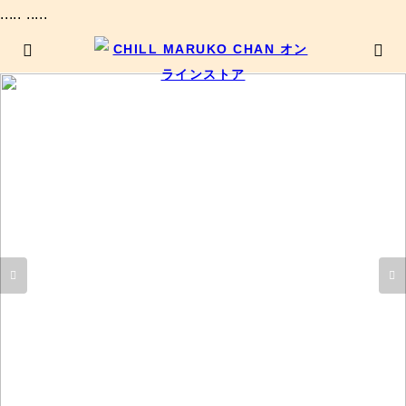
..... .....